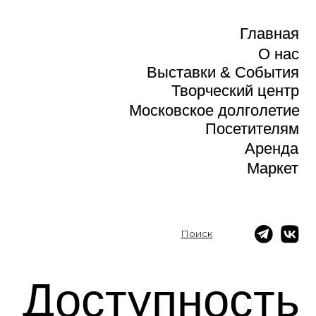
Главная
Главная
О нас
О нас
Выставки & Cобытия
Выставки & Cобытия
Творческий центр
Творческий центр
Московское долголетие
Московское долголетие
Посетителям
Посетителям
Посетителям
Доступность
Доступность
Информация
Информация
Аренда
Аренда
Маркет
Маркет
Поиск
ступность