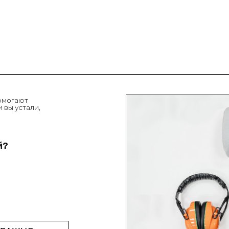
т
али,
О
. Если вам
стратору.
тным.