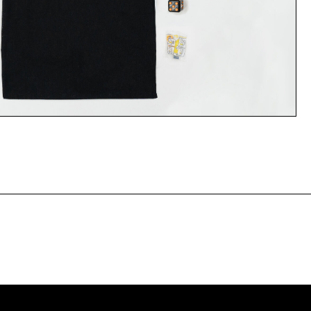
Главная
О нас
Выставки & события
Студии
СМИ о нас
Новости
Контакты