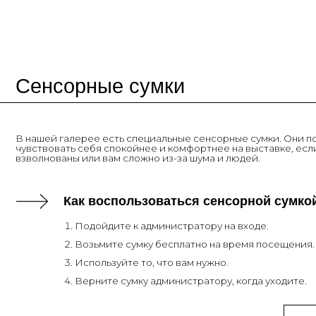
Сенсорные сумки
В нашей галерее есть специальные сенсорные сумки. Они помогаю
чувствовать себя спокойнее и комфортнее на выставке, если вы уст
взволнованы или вам сложно из-за шума и людей.
Как воспользоваться сенсорной сумкой?
Подойдите к администратору на входе.
Возьмите сумку бесплатно на время посещения.
Используйте то, что вам нужно.
Верните сумку администратору, когда уходите.
ВАЖН
Пользуйтесь элементами сумки только в пределах галереи
нужна помощь или более тихое место — сообщите админи
Мы всегда готовы поддержать вас и сделать визит комфор